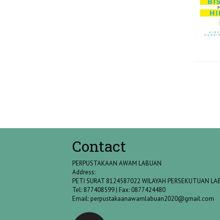
Contact
PERPUSTAKAAN AWAM LABUAN
Address:
PETI SURAT 8124587022 WILAYAH PERSEKUTUAN L
Tel: 877408599 | Fax: 0877424480
Email:
perpustakaanawamlabuan2020@gmail.com