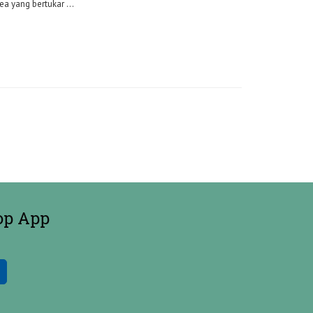
a yang bertukar ...
op App