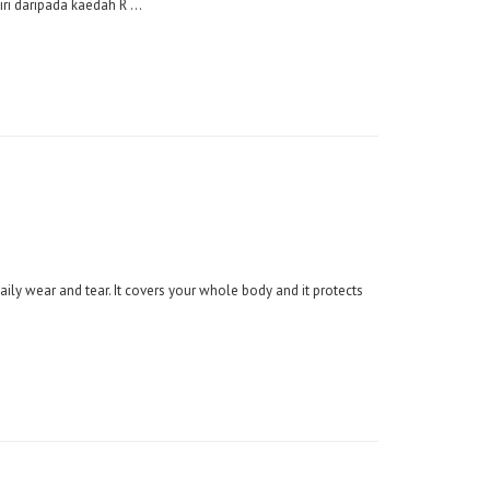
ri daripada kaedah R ...
 daily wear and tear. It covers your whole body and it protects