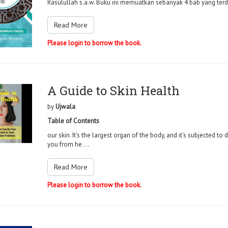
Rasulullah s.a.w. Buku ini memuatkan sebanyak 4 bab yang terdi
Read More
Please login to borrow the book.
A Guide to Skin Health
by
Ujwala
Table of Contents
our skin. It’s the largest organ of the body, and it’s subjected to
you from he ...
Read More
Please login to borrow the book.