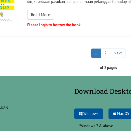
diri, kesediaan pasukan, dan penerimaan pelanggan terhadap ide
Read More
Please login to borrow the book.
1
2
Next
of 2 pages
Download Deskt
ABUAN
Windows
Mac OS
*Windows 7 & above