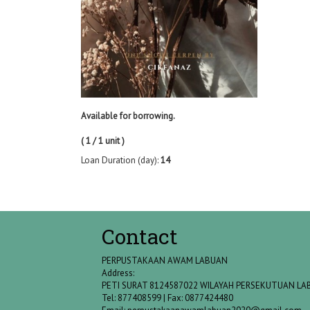
Available for borrowing.
( 1 / 1 unit )
Loan Duration (day):
14
Contact
PERPUSTAKAAN AWAM LABUAN
Address:
PETI SURAT 8124587022 WILAYAH PERSEKUTUAN L
Tel: 877408599 | Fax: 0877424480