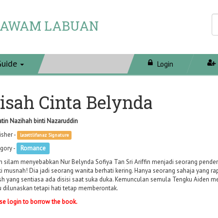
 AWAM LABUAN
Guide
Login
isah Cinta Belynda
atin Nazihah binti Nazaruddin
isher -
Lezettlifanaz Signature
gory -
Romance
h silam menyebabkan Nur Belynda Sofiya Tan Sri Ariffin menjadi seorang pend
ki musnah! Dia jadi seorang wanita berhati kering. Hanya seorang sahaja yang ra
sh yang sentiasa ada disisi saat suka duka. Kemunculan semula Tengku Aiden 
u dilunaskan tetapi hati tetap memberontak.
se login to borrow the book.