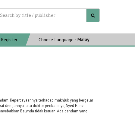
Register
Choose Language :
Malay
endam. Kepercayaannya terhadap makhluk yang bergelar
pat dengannya iaitu doktor peribadinya, Syed Hariz
menyebabkan Belynda tidak keruan. Ada dendam yang