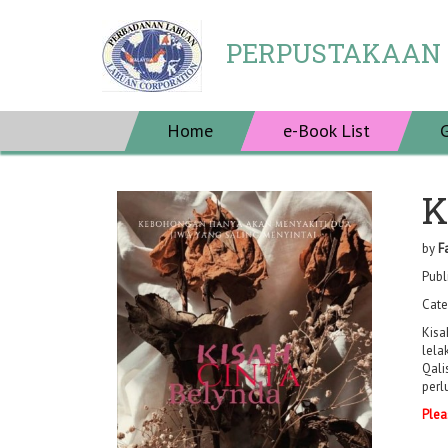
PERPUSTAKAAN
Home
e-Book List
K
by
F
Publ
Cate
Kisa
lela
Qali
perl
Plea