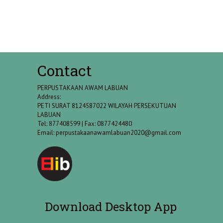
Contact
PERPUSTAKAAN AWAM LABUAN
Address:
PETI SURAT 8124587022 WILAYAH PERSEKUTUAN
LABUAN
Tel: 877408599 | Fax: 0877424480
Email:
perpustakaanawamlabuan2020@gmail.com
Download Desktop App