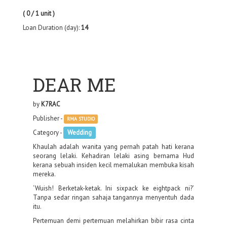
( 0 / 1 unit )
Loan Duration (day):
14
DEAR ME
by
K7RAC
Publisher -
RMA STUDIO
Category -
Wedding
Khaulah adalah wanita yang pernah patah hati kerana
seorang lelaki. Kehadiran lelaki asing bernama Hud
kerana sebuah insiden kecil memalukan membuka kisah
mereka.
‘Wuish! Berketak-ketak. Ini sixpack ke eightpack ni?’
Tanpa sedar ringan sahaja tangannya menyentuh dada
itu.
Pertemuan demi pertemuan melahirkan bibir rasa cinta