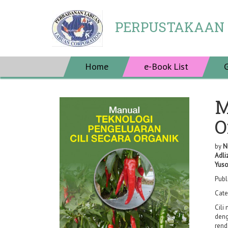
PERPUSTAKAAN
Home
e-Book List
M
O
by
N
Adli
Yuso
Publ
Cate
Cili
deng
rend