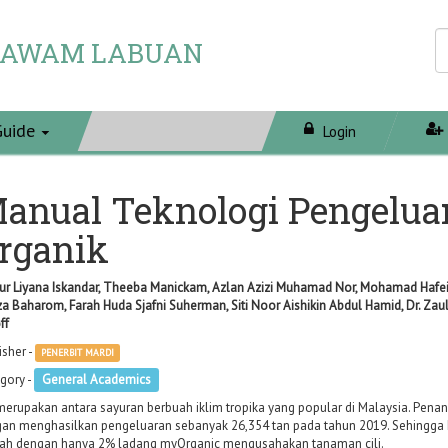
 AWAM LABUAN
Guide
Login
anual Teknologi Pengeluar
rganik
ur Liyana Iskandar, Theeba Manickam, Azlan Azizi Muhamad Nor, Mohamad Hafeifi 
za Baharom, Farah Huda Sjafni Suherman, Siti Noor Aishikin Abdul Hamid, Dr. Za
ff
isher -
PENERBIT MARDI
gory -
General Academics
 merupakan antara sayuran berbuah iklim tropika yang popular di Malaysia. Pena
an menghasilkan pengeluaran sebanyak 26,354 tan pada tahun 2019. Sehingga k
ah dengan hanya 2% ladang myOrganic mengusahakan tanaman cili.