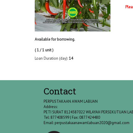
Plea
Available for borrowing.
( 1 / 1 unit )
Loan Duration (day):
14
Contact
PERPUSTAKAAN AWAM LABUAN
Address:
PETI SURAT 8124587022 WILAYAH PERSEKUTUAN L
Tel: 877408599 | Fax: 0877424480
Email:
perpustakaanawamlabuan2020@gmail.com