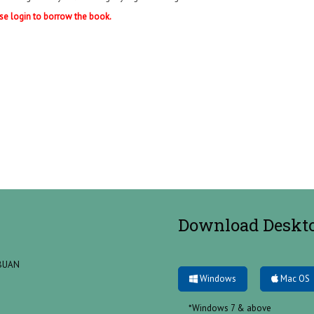
se login to borrow the book.
Download Deskt
ABUAN
Windows
Mac OS
*Windows 7 & above