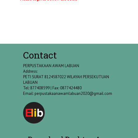
Contact
PERPUSTAKAAN AWAM LABUAN
Address:
PETI SURAT 8124587022 WILAYAH PERSEKUTUAN
LABUAN
Tel: 877408599 | Fax: 0877424480
Email:
perpustakaanawamlabuan2020@gmail.com