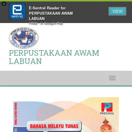
×
E-Sentral Reader for
VIEW
PERPUSTAKAAN AWAM
LABUAN
FREE - In Google Play
PERPUSTAKAAN AWAM
LABUAN
Toggle
navigati