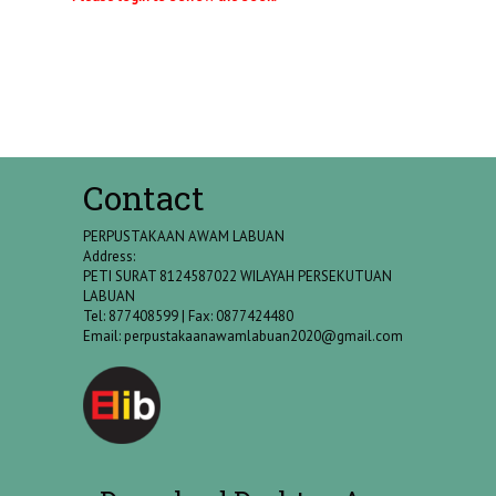
Contact
PERPUSTAKAAN AWAM LABUAN
Address:
PETI SURAT 8124587022 WILAYAH PERSEKUTUAN
LABUAN
Tel: 877408599 | Fax: 0877424480
Email:
perpustakaanawamlabuan2020@gmail.com