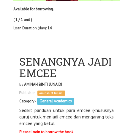
Available for borrowing.
( 1 / 1 unit )
Loan Duration (day):
14
SENANGNYA JADI
EMCEE
by
AMINAH BINTI JUNAIDI
Publisher -
Aminah bt Junaidi
Category -
General Academics
Sedikit panduan untuk para emcee (khususnya
guru) untuk menjadi emcee dan mengarang teks
emcee yang betul.
Please login to borrow the book.