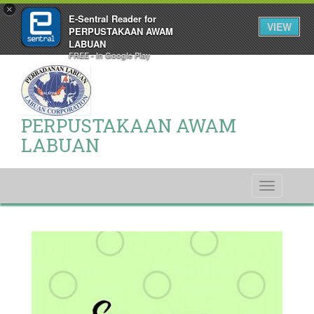
×
E-Sentral Reader for
VIEW
PERPUSTAKAAN AWAM
LABUAN
FREE - In Google Play
PERPUSTAKAAN AWAM
LABUAN
Toggle
navigati